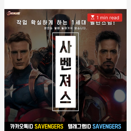
s
s
사
t
t
A
D
이
u
a
E
1 min read
트
t
t
s
h
e
t
작
o
i
업
r
m
a
–
t
사
e
d
벤
r
져
e
a
스
d
t
i
m
e