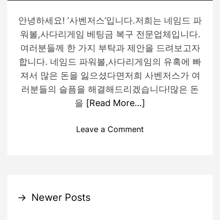
안녕하세요! ‘사벤저스’입니다.저희는 네임드 파
워볼,사다리게임 베팅금 복구 전문업체입니다.
여러분들께 한 가지 부탁과 제안을 드려보고자
합니다. 네임드 파워볼,사다리게임의 유혹에 빠
져서 많은 돈을 잃으셨다면저희 사벤저스가 여
러분들의 슬픔을 해결해드리겠습니다!많은 돈
을
[Read More…]
o
Leave a Comment
n
네
임
드
파
글
→
Newer Posts
워
볼