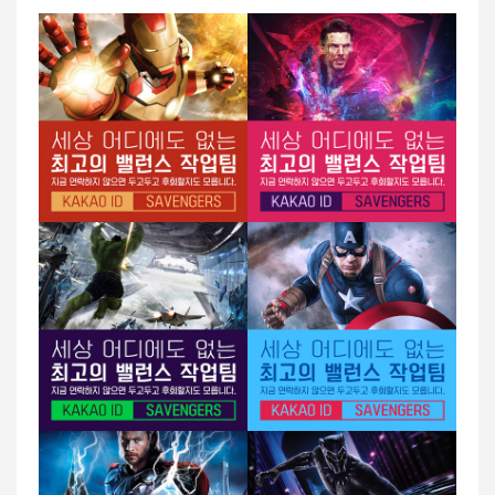
다
!
!