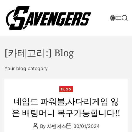
S
k
S
M
S
i
w
e
e
p
i
n
a
t
로
t
u
r
o
투
c
c
h
h
c
스
[카테고리:]
Blog
c
o
홀
o
n
짝
l
Your blog category
t
밸
o
r
e
런
m
n
스
o
BLOG
t
문
d
네임드 파워볼,사다리게임 잃
의
e
│
은 배팅머니 복구가능합니다!!
바
카
P
P
By
사벤져스
30/01/2024
라
o
o