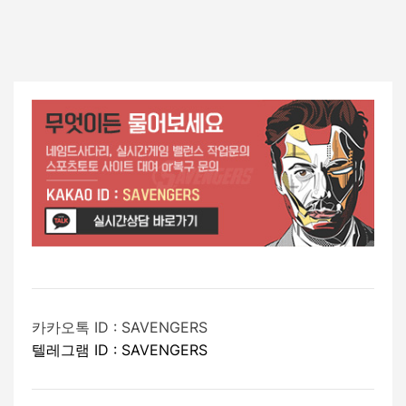
내
,
사
비
다
리
게
게
임
이
잃
은
션
배
팅
머
니
복
구
카카오톡 ID : SAVENGERS
가
텔레그램 ID : SAVENGERS
능
합
니